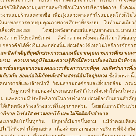
ย่อมก่อให้เกิดความยุ่งยากและซับซ้อนในการบริหารจัดการ ยิ่งคณะ
รงานแบบร้านสะดวกซื้อ เพื่อมุ่งแสวงหาผลกำไรแบบสุดโต่งก็ไม่ไ
ในแง่ของการควบคุมคุณภาพการศึกษาทั้งระบบ ในทำนองเดียวก
เลี้ยงตัวเองเลย โดยมุ่งหวังจากงบสนับสนุนจากงบประมาณแผ่นด
ารจัดการไร้ประสิทธิภาพ สิ่งที่กล่าวมาทั้งหมดนี้ก็ได้มาถึงข้อส
กล่าวคือได้ทั้งเงินและกล่องนั้น ย่อมต้องใช้เทคโนโลยีการจัดก
และสิ่งสำคัญที่สุดอีกประการนอกเหนือจากคุณภาพการศึกษาและ
รทำงาน ความภาคภูมิใจและความรู้สึกที่มีความมั่นคงในหน้าที
คณาจารย์และบุคลากรของคณะเราต้องการมากที่สุด ผมคิดว่าการที
เดียวกัน ย่อมก่อให้เกิดพลังสร้างสรรค์อันใหญ่หลวง
ซึ่งสิ่งเหล่านี้
 คณาจารย์และเจ้าหน้าที่ วัฒนธรรมองค์กรและสิ่งแวดล้อม กระผม
้น ในฐานะที่ว่าเป็นองค์ประกอบหนึ่งที่มีส่วนที่จะทำให้คนใ
งาม และความมีประสิทธิภาพในการทำงาน ย่อมต้องเป็นส่วนสำคัญ
ให้เกิดพลังสร้างสร้างสรรค์ในทุกภาคส่วน โดยเน้นการมีส่วนร
ภิบาล โปร่งใส ตรวจสอบได้ และไม่ยึดติดกับอำนาจ
คณะเราเติบโตขึ้นทุกวัน ปัญหาก็มีมากขึ้นตาม แม้ว่าคณบดีและท
ไม่ได้ที่จะทำได้ทุกอย่าง เนื่องด้วยเทอมของการบริหารที่มีจำกั