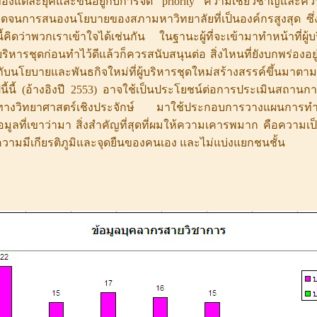
งแต่ละยุคและขึ้นอยู่กับการจัด priority ความเชี่ยวชาญและ
ลอดจนการสนองนโยบายของสภามหาวิทยาลัยที่เป็นองค์กรสูงสุด ซึ่
นี้คิดว่าพวกเราเข้าใจได้เช่นกัน ในฐานะผู้ที่จะเข้ามาทำหน้าที่ผู้
ู้บริหารชุดก่อนทำไว้ดีแล้วก็ควรสนับสนุนต่อ สิ่งไหนที่ยังบกพร่องอยู
อกับนโยบายและพันธกิจใหม่ที่ผู้บริหารชุดใหม่สร้างสรรค์ขึ้นมา
ปนี้นี้ (อ้างอิงปี 2553) อาจใช้เป็นประโยชน์ต่อการประเมินสถา
อมูลทางวิทยาศาสตร์เชิงประจักษ์ มาใช้ประกอบการวางแผนการทำ
อข้อมูลที่เขาว่ามา สิ่งสำคัญที่สุดที่ผมให้ความเคารพมาก คือควา
ะความมีเกียรติภูมิและจุดยืนของคนเอง และไม่แบ่งแยกชนชั้น